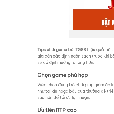
Tips chơi game bài TG88 hiệu quả
luôn 
gia cần xác định ngân sách trước khi b
sẽ có định hướng rõ ràng hơn.
Chọn game phù hợp
Việc chọn đúng trò chơi giúp giảm áp l
như tài xỉu hoặc bầu cua thường dễ tri
sâu hơn để tối ưu lợi nhuận.
Ưu tiên RTP cao