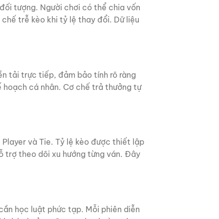
đối tượng. Người chơi có thể chia vốn
chế trễ kèo khi tỷ lệ thay đổi. Dữ liệu
n tải trực tiếp, đảm bảo tính rõ ràng
ế hoạch cá nhân. Cơ chế trả thưởng tự
Player và Tie. Tỷ lệ kèo được thiết lập
ỗ trợ theo dõi xu hướng từng ván. Đây
ần học luật phức tạp. Mỗi phiên diễn