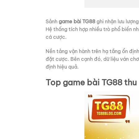
Sảnh
game bài TG88
ghi nhận lưu lượng
Hệ thống tích hợp nhiều trò phổ biến n
cá cược.
Nền tảng vận hành trên hạ tầng ổn định
đặt cược. Bên cạnh đó, dữ liệu ván chơ
định hiệu quả.
Top game bài TG88 thu 