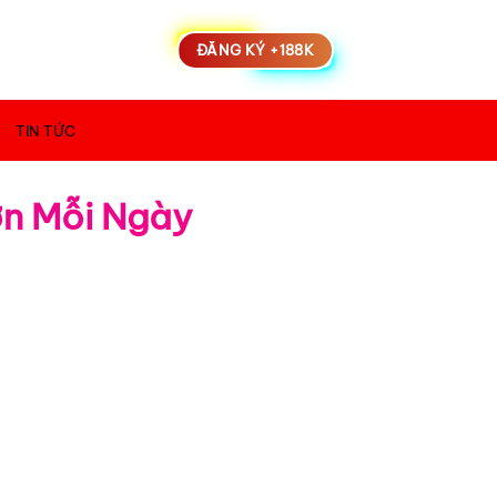
ĐĂNG KÝ +188K
Ố
TIN TỨC
ớn Mỗi Ngày