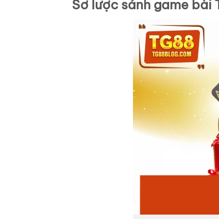
Sơ lược sảnh game bài