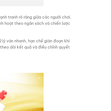
cạnh tranh rõ ràng giữa các người chơi.
inh hoạt theo ngân sách và chiến lược
ử lý ván nhanh, hạn chế gián đoạn khi
 theo dõi kết quả và điều chỉnh quyết