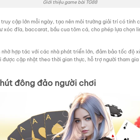
Giới thiệu game bài TG88
 truy cập lớn mỗi ngày, tạo nên môi trường giải trí có tính 
hư xóc đĩa, baccarat, bầu cua tôm cá, cho phép lựa chọn l
 nhờ hợp tác với các nhà phát triển lớn, đảm bảo tốc độ x
i được cập nhật theo thời gian thực, hỗ trợ người tham gia
hút đông đảo người chơi