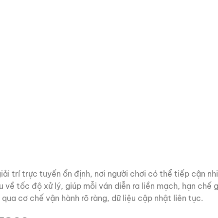
i trí trực tuyến ổn định, nơi người chơi có thể tiếp cận nhi
u về tốc độ xử lý, giúp mỗi ván diễn ra liền mạch, hạn chế
qua cơ chế vận hành rõ ràng, dữ liệu cập nhật liên tục.