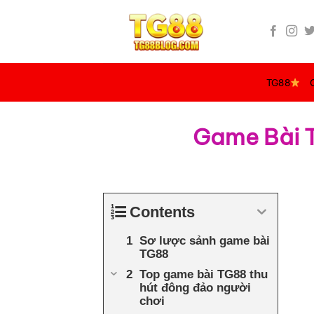
Bỏ
qua
nội
dung
TG88
Game Bài T
Contents
Sơ lược sảnh game bài
TG88
Top game bài TG88 thu
hút đông đảo người
chơi