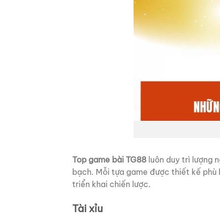
Top game bài TG88
luôn duy trì lượng 
bạch. Mỗi tựa game được thiết kế phù h
triển khai chiến lược.
Tài xỉu