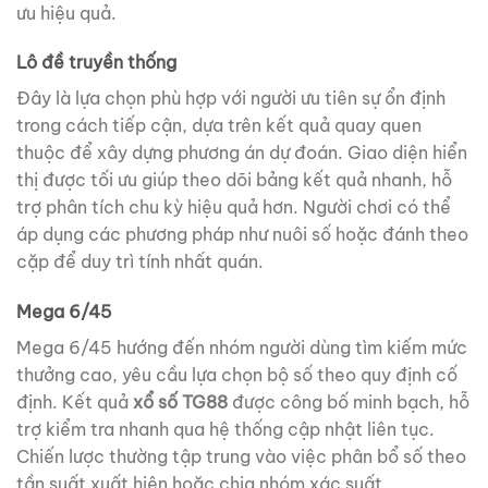
ưu hiệu quả.
Lô đề truyền thống
Đây là lựa chọn phù hợp với người ưu tiên sự ổn định
trong cách tiếp cận, dựa trên kết quả quay quen
thuộc để xây dựng phương án dự đoán. Giao diện hiển
thị được tối ưu giúp theo dõi bảng kết quả nhanh, hỗ
trợ phân tích chu kỳ hiệu quả hơn. Người chơi có thể
áp dụng các phương pháp như nuôi số hoặc đánh theo
cặp để duy trì tính nhất quán.
Mega 6/45
Mega 6/45 hướng đến nhóm người dùng tìm kiếm mức
thưởng cao, yêu cầu lựa chọn bộ số theo quy định cố
định. Kết quả
xổ số TG88
được công bố minh bạch, hỗ
trợ kiểm tra nhanh qua hệ thống cập nhật liên tục.
Chiến lược thường tập trung vào việc phân bổ số theo
tần suất xuất hiện hoặc chia nhóm xác suất.