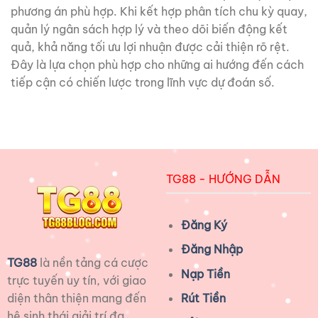
phương án phù hợp. Khi kết hợp phân tích chu kỳ quay,
quản lý ngân sách hợp lý và theo dõi biến động kết
quả, khả năng tối ưu lợi nhuận được cải thiện rõ rệt.
Đây là lựa chọn phù hợp cho những ai hướng đến cách
tiếp cận có chiến lược trong lĩnh vực dự đoán số.
TG88 - HƯỚNG DẪN
Đăng Ký
Đăng Nhập
TG88
là nền tảng cá cược
Nạp Tiền
trực tuyến uy tín, với giao
diện thân thiện mang đến
Rút Tiền
hệ sinh thái giải trí đa