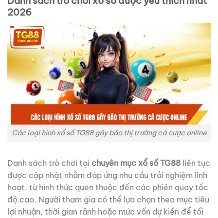
Danh sách trò chơi xổ số được yêu thích nhất
2026
Các loại hình xổ số TG88 gây bão thị trường cá cược online
Danh sách trò chơi tại
chuyên mục xổ số TG88
liên tục
được cập nhật nhằm đáp ứng nhu cầu trải nghiệm linh
hoạt, từ hình thức quen thuộc đến các phiên quay tốc
độ cao. Người tham gia có thể lựa chọn theo mục tiêu
lợi nhuận, thời gian rảnh hoặc mức vốn dự kiến để tối