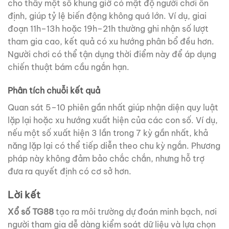
cho thấy một số khung giờ có mật độ người chơi ổn
định, giúp tỷ lệ biến động không quá lớn. Ví dụ, giai
đoạn 11h–13h hoặc 19h–21h thường ghi nhận số lượt
tham gia cao, kết quả có xu hướng phân bổ đều hơn.
Người chơi có thể tận dụng thời điểm này để áp dụng
chiến thuật bám cầu ngắn hạn.
Phân tích chuỗi kết quả
Quan sát 5–10 phiên gần nhất giúp nhận diện quy luật
lặp lại hoặc xu hướng xuất hiện của các con số. Ví dụ,
nếu một số xuất hiện 3 lần trong 7 kỳ gần nhất, khả
năng lặp lại có thể tiếp diễn theo chu kỳ ngắn. Phương
pháp này không đảm bảo chắc chắn, nhưng hỗ trợ
đưa ra quyết định có cơ sở hơn.
Lời kết
Xổ số TG88
tạo ra môi trường dự đoán minh bạch, nơi
người tham gia dễ dàng kiểm soát dữ liệu và lựa chọn