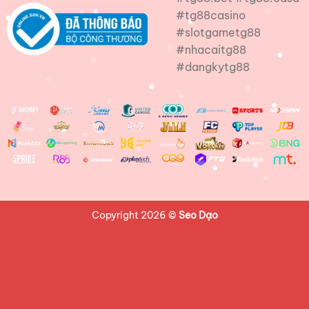
#tg88casino
#slotgametg88
#nhacaitg88
#dangkytg88
Copyright 2026 ©
Seo Dạo