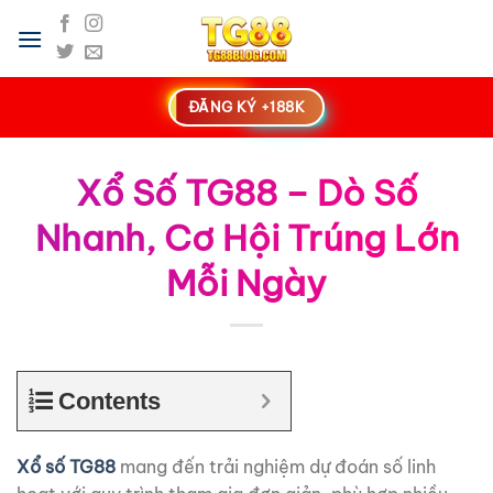
Bỏ
qua
nội
dung
ĐĂNG KÝ +188K
Xổ Số TG88 – Dò Số
Nhanh, Cơ Hội Trúng Lớn
Mỗi Ngày
Contents
Xổ số TG88
mang đến trải nghiệm dự đoán số linh