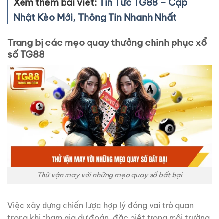
Xem thêm bài viết:
Tin Tức TG88 – Cập
Nhật Kèo Mới, Thông Tin Nhanh Nhất
Trang bị các mẹo quay thưởng chinh phục xổ
số TG88
Thử vận may với những mẹo quay số bất bại
Việc xây dựng chiến lược hợp lý đóng vai trò quan
trọng khi tham gia dự đoán, đặc biệt trong môi trường