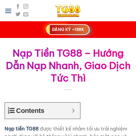
Bỏ
qua
nội
dung
ĐĂNG KÝ +188K
Nạp Tiền TG88 – Hướng
Dẫn Nạp Nhanh, Giao Dịch
Tức Thì
Contents
Nạp tiền TG88
được thiết kế nhằm tối ưu trải nghiệm