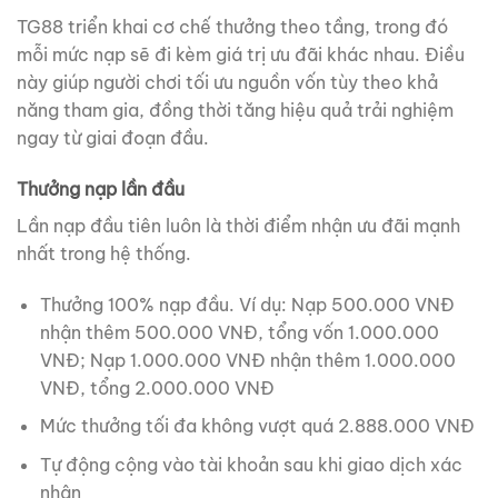
TG88 triển khai cơ chế thưởng theo tầng, trong đó
mỗi mức nạp sẽ đi kèm giá trị ưu đãi khác nhau. Điều
này giúp người chơi tối ưu nguồn vốn tùy theo khả
năng tham gia, đồng thời tăng hiệu quả trải nghiệm
ngay từ giai đoạn đầu.
Thưởng nạp lần đầu
Lần nạp đầu tiên luôn là thời điểm nhận ưu đãi mạnh
nhất trong hệ thống.
Thưởng 100% nạp đầu. Ví dụ: Nạp 500.000 VNĐ
nhận thêm 500.000 VNĐ, tổng vốn 1.000.000
VNĐ; Nạp 1.000.000 VNĐ nhận thêm 1.000.000
VNĐ, tổng 2.000.000 VNĐ
Mức thưởng tối đa không vượt quá 2.888.000 VNĐ
Tự động cộng vào tài khoản sau khi giao dịch xác
nhận