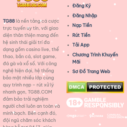
Đăng Ký
Đăng Nhập
TG88
là nền tảng cá cược
Nạp Tiền
trực tuyến uy tín, với giao
diện thân thiện mang đến
Rút Tiền
hệ sinh thái giải trí đa
Tải App
dạng gồm casino live, thể
Chương Trình Khuyến
thao, bắn cá, slot game,
Mãi
đá gà và xổ số. Với công
nghệ hiện đại, hệ thống
Sơ Đồ Trang Web
bảo mật nhiều lớp cùng
quy trình nạp – rút xử lý
nhanh gọn, TG88.COM
đảm bảo trải nghiệm
người chơi luôn an toàn và
minh bạch. Bên cạnh đó,
đội ngũ chăm sóc khách