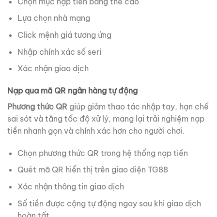
Chọn mục nạp tiền bằng thẻ cào
Lựa chọn nhà mạng
Click mệnh giá tương ứng
Nhập chính xác số seri
Xác nhận giao dịch
Nạp qua mã QR ngân hàng tự động
Phương thức QR
giúp giảm thao tác nhập tay, hạn chế
sai sót và tăng tốc độ xử lý, mang lại trải nghiệm nạp
tiền nhanh gọn và chính xác hơn cho người chơi.
Chọn phương thức QR trong hệ thống nạp tiền
Quét mã QR hiển thị trên giao diện TG88
Xác nhận thông tin giao dịch
Số tiền được cộng tự động ngay sau khi giao dịch
hoàn tất