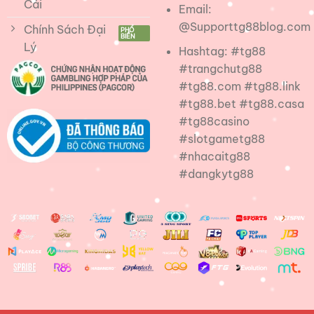
Cái
Email:
@Supporttg88blog.com
Chính Sách Đại
Lý
Hashtag: #tg88
#trangchutg88
#tg88.com #tg88.link
#tg88.bet #tg88.casa
#tg88casino
#slotgametg88
#nhacaitg88
#dangkytg88