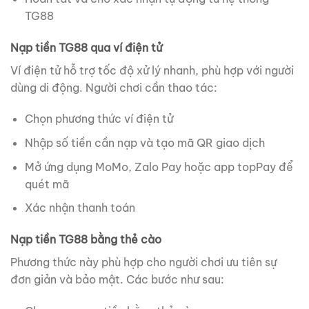
TG88
Nạp tiền TG88 qua ví điện tử
Ví điện tử hỗ trợ tốc độ xử lý nhanh, phù hợp với người
dùng di động. Người chơi cần thao tác:
Chọn phương thức ví điện tử
Nhập số tiền cần nạp và tạo mã QR giao dịch
Mở ứng dụng MoMo, Zalo Pay hoặc app topPay để
quét mã
Xác nhận thanh toán
Nạp tiền TG88 bằng thẻ cào
Phương thức này phù hợp cho người chơi ưu tiên sự
đơn giản và bảo mật. Các bước như sau: