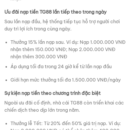
Ưu đãi nạp tiền TG88 lần tiếp theo trong ngày
Sau lần nạp đầu, hệ thống tiếp tục hỗ trợ người chơi
duy trì lợi ích trong cùng ngày.
Thưởng 15% lần nạp sau. Ví dụ: Nạp 1.000.000 VNĐ
nhận thêm 150.000 VNĐ; Nạp 2.000.000 VNĐ
nhận thêm 300.000 VNĐ
Áp dụng tối đa trong 24 giờ kể từ lần nạp đầu
Giới hạn mức thưởng tối đa 1.500.000 VNĐ/ngày
Sự kiện nạp tiền theo chương trình đặc biệt
Ngoài ưu đãi cố định, nhà cái TG88 còn triển khai các
chiến dịch theo dịp lớn trong năm.
Thưởng lễ Tết: Từ 20% đến 50% giá trị nạp. Ví dụ: