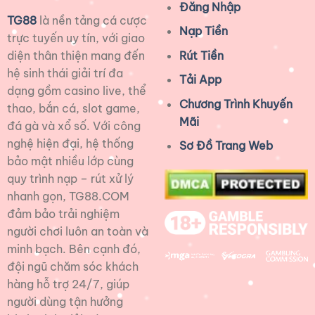
Đăng Nhập
TG88
là nền tảng cá cược
Nạp Tiền
trực tuyến uy tín, với giao
diện thân thiện mang đến
Rút Tiền
hệ sinh thái giải trí đa
Tải App
dạng gồm casino live, thể
Chương Trình Khuyến
thao, bắn cá, slot game,
Mãi
đá gà và xổ số. Với công
nghệ hiện đại, hệ thống
Sơ Đồ Trang Web
bảo mật nhiều lớp cùng
quy trình nạp – rút xử lý
nhanh gọn, TG88.COM
đảm bảo trải nghiệm
người chơi luôn an toàn và
minh bạch. Bên cạnh đó,
đội ngũ chăm sóc khách
hàng hỗ trợ 24/7, giúp
người dùng tận hưởng