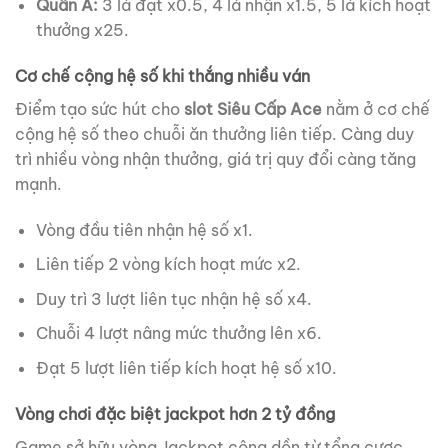
Quân A:
3 lá đạt x0.5, 4 lá nhận x1.5, 5 lá kích hoạt
thưởng x25.
Cơ chế cộng hệ số khi thắng nhiều ván
Điểm tạo sức hút cho
slot Siêu Cấp Ace
nằm ở cơ chế
cộng hệ số theo chuỗi ăn thưởng liên tiếp. Càng duy
trì nhiều vòng nhận thưởng, giá trị quy đổi càng tăng
mạnh.
Vòng đầu tiên nhận hệ số x1.
Liên tiếp 2 vòng kích hoạt mức x2.
Duy trì 3 lượt liên tục nhận hệ số x4.
Chuỗi 4 lượt nâng mức thưởng lên x6.
Đạt 5 lượt liên tiếp kích hoạt hệ số x10.
Vòng chơi đặc biệt jackpot hơn 2 tỷ đồng
Game sở hữu vòng Jackpot cộng dồn từ tổng cược