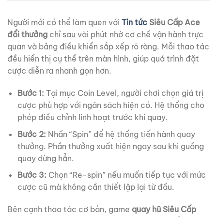
Người mới có thể làm quen với
Tin tức
Siêu Cấp Ace
đổi thưởng
chỉ sau vài phút nhờ cơ chế vận hành trực
quan và bảng điều khiển sắp xếp rõ ràng. Mỗi thao tác
đều hiển thị cụ thể trên màn hình, giúp quá trình đặt
cược diễn ra nhanh gọn hơn.
Bước 1:
Tại mục Coin Level, người chơi chọn giá trị
cược phù hợp với ngân sách hiện có. Hệ thống cho
phép điều chỉnh linh hoạt trước khi quay.
Bước 2:
Nhấn “Spin” để hệ thống tiến hành quay
thưởng. Phần thưởng xuất hiện ngay sau khi guồng
quay dừng hẳn.
Bước 3:
Chọn “Re-spin” nếu muốn tiếp tục với mức
cược cũ mà không cần thiết lập lại từ đầu.
Bên cạnh thao tác cơ bản, game
quay hũ Siêu Cấp