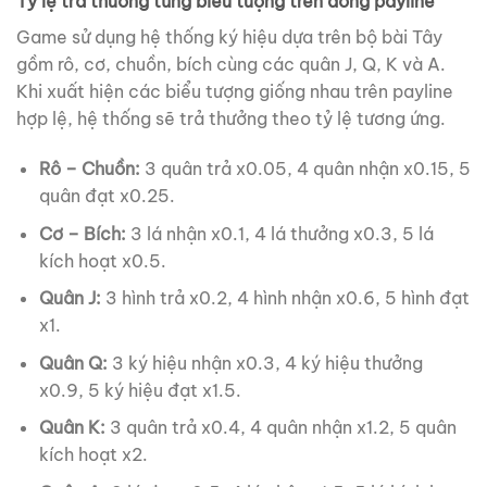
Tỷ lệ trả thưởng từng biểu tượng trên dòng payline
Game sử dụng hệ thống ký hiệu dựa trên bộ bài Tây
gồm rô, cơ, chuồn, bích cùng các quân J, Q, K và A.
Khi xuất hiện các biểu tượng giống nhau trên payline
hợp lệ, hệ thống sẽ trả thưởng theo tỷ lệ tương ứng.
Rô – Chuồn:
3 quân trả x0.05, 4 quân nhận x0.15, 5
quân đạt x0.25.
Cơ – Bích:
3 lá nhận x0.1, 4 lá thưởng x0.3, 5 lá
kích hoạt x0.5.
Quân J:
3 hình trả x0.2, 4 hình nhận x0.6, 5 hình đạt
x1.
Quân Q:
3 ký hiệu nhận x0.3, 4 ký hiệu thưởng
x0.9, 5 ký hiệu đạt x1.5.
Quân K:
3 quân trả x0.4, 4 quân nhận x1.2, 5 quân
kích hoạt x2.